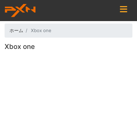
メ
イ
ン
コ
ホーム
Xbox one
ン
テ
Xbox one
ン
ツ
に
移
動